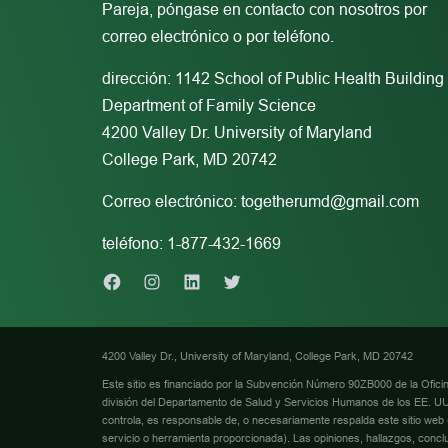
Pareja, póngase en contacto con nosotros por
correo electrónico o por teléfono.
dirección: 1142 School of Public Health Building
Department of Family Science
4200 Valley Dr. University of Maryland
College Park, MD 20742
Correo electrónico:
togetherumd@gmail.com
teléfono: 1-877-432-1669
Facebook
Instagram
Linkedin
Twitter
4200 Valley Dr., University of Maryland, College Park, MD 20742
Este sitio es financiado por la Subvención Número 90ZB000 de la Oficina
división del Departamento de Salud y Servicios Humanos de los EE. UU.
controla, es responsable de, o necesariamente respalda este sitio web (in
servicio o herramienta proporcionada). Las opiniones, hallazgos, conc