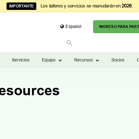
Los talleres y servicios se reanudarán en
2026
.
IMPORTANTE
Español
INGRESO PARA PART
BUSCAR:
Botón de búsqueda
Servicios
Equipo
Recursos
Socios
C
Resources