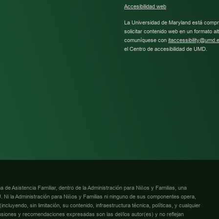
C
Accesibilidad web
O
La Universidad de Maryland está compro
N
solicitar contenido web en un formato al
S
comuníquese con
itaccessibility@umd.
T
el Centro de accesibilidad de UMD.
A
N
T
C
O
N
T
A
C
T
U
S
E
.
P
L
 de Asistencia Familiar, dentro de la Administración para Niños y Familias, una
E
 Ni la Administración para Niños y Familias ni ninguno de sus componentes opera,
A
cluyendo, sin limitación, su contenido, infraestructura técnica, políticas, y cualquier
S
lusiones y recomendaciones expresadas son las del/los autor(es) y no reflejan
E