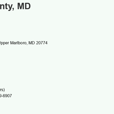
nty, MD
 Upper Marlboro, MD 20774
rs)
49-6907