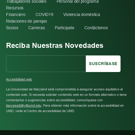
Trabajadores sociales
Personal del programa
Recursos
Financiero
COVID19
Violencia doméstica
Relaciones de parejas
Socios
Carreras
Participate
Contáctenos
Reciba Nuestras Novedades
C
Accesibilidad web
O
La Universidad de Maryland está comprometida a asegurar acceso equitativo al
N
contenido web. Si necesita solicitar contenido web en un formato alternativo o tiene
S
comentarios o sugerencias sobre accesibilidad, comuníquese con
T
itaccessibility@umd.edu
. Para obtener más información sobre la accesibilidad en
A
UMD, visite el Centro de accesibilidad de UMD.
N
T
C
O
N