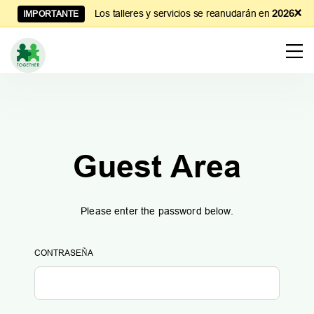
×
Los talleres y servicios se reanudarán en
2026
.
IMPORTANTE
Learn
to
Manage
Couples
Finances
Guest Area
Please enter the password below.
CONTRASEÑA